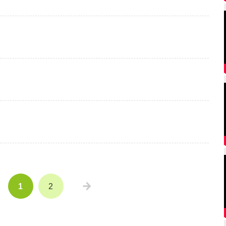
»
1
2