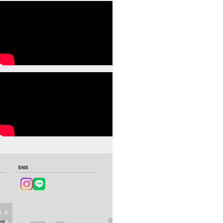
SNS
om/