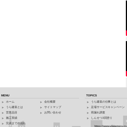
MENU
TOPICS
ホーム
会社概要
うら建装の仕事とは
うら建装とは
サイトマップ
足場サービスキャンペーン
営業品目
お問い合わせ
雨漏れ調査
施工実績
しんせつ3回塗り
完成までの流れ
https://www.urakensou.c