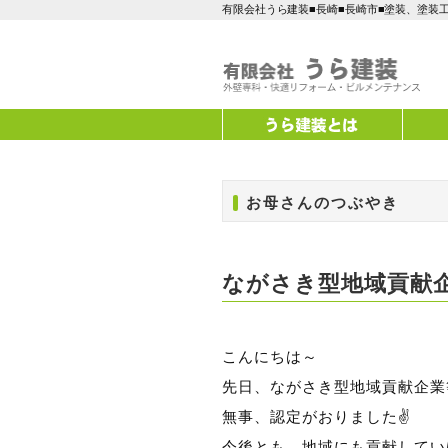
有限会社うら建装■長崎■長崎市■塗装、塗装
お母さんのつぶやき
ながさき型地域貢献企
こんにちは～
先日、ながさき型地域貢献企業
無事、認定がおりました✌
今後とも、地域にも貢献してい