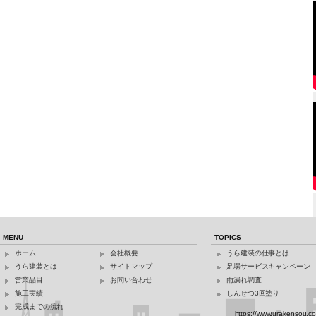
MENU
TOPICS
ホーム
会社概要
うら建装の仕事とは
うら建装とは
サイトマップ
足場サービスキャンペーン
営業品目
お問い合わせ
雨漏れ調査
施工実績
しんせつ3回塗り
完成までの流れ
https://www.urakensou.c