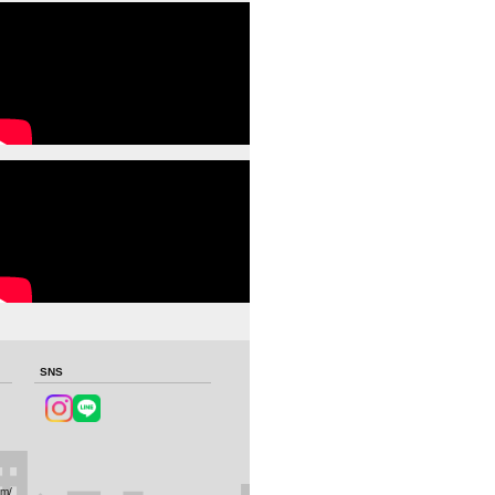
SNS
om/