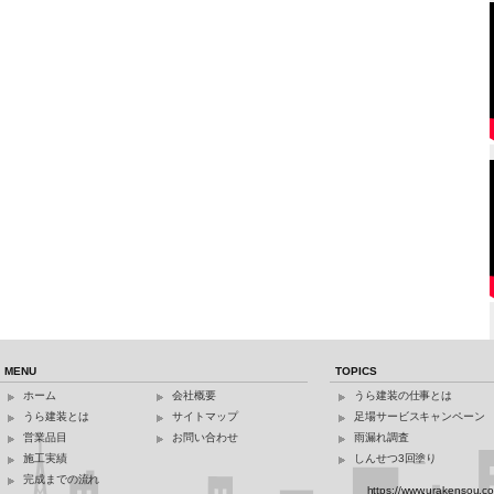
MENU
TOPICS
ホーム
会社概要
うら建装の仕事とは
うら建装とは
サイトマップ
足場サービスキャンペーン
営業品目
お問い合わせ
雨漏れ調査
施工実績
しんせつ3回塗り
完成までの流れ
https://www.urakensou.c