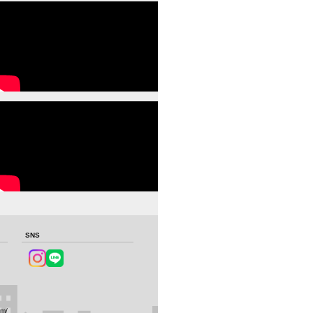
SNS
om/